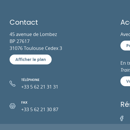
Contact
Ac
45 avenue de Lombez
Avec
BP 27617
P
31076 Toulouse Cedex 3
Afficher le plan
En 
Trai
TÉLÉPHONE
Vo
+33 5 62 21 31 31
FAX
Ré
+33 5 62 21 30 87
Facebo
EMAIL