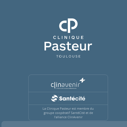
Clinique Pasteur
La Clinique Pasteur est membre du
groupe coopératif SantéCité et de
l’alliance ClinAvenir