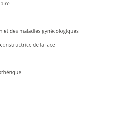
laire
ein et des maladies gynécologiques
econstructrice de la face
esthétique