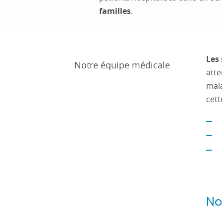
familles
.
Les 
Notre équipe médicale
atte
mala
cett
No