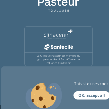
La Clinique Pasteur est membre du
groupe coopératif SantéCité et de
l’alliance ClinAvenir
This site uses cook
ACTUALITÉS
RECRUTEMENT
OK, accept all