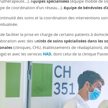
mathérapeute…), é
quipes spécialisées
(équipe mobile de soi
pe de coordination d’un réseau…),
équipe de bénévoles 
ontinuité des soins et la coordination des interventions s
vidualisée.
 de faciliter la prise en charge de certains patients à domicile
aboration avec des u
nités de soins spécialisées dans les so
ionales
(cliniques, CHU, établissements de réadaptation), d
ge) et avec les services
HAD
, dont celui de la clinique Paste