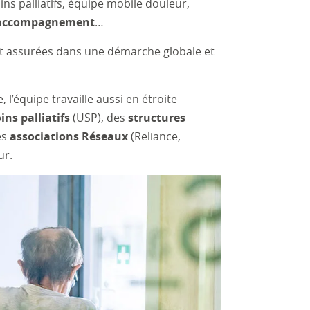
ns palliatifs, équipe mobile douleur,
d’accompagnement
…
ont assurées dans une démarche globale et
, l’équipe travaille aussi en étroite
ins palliatifs
(USP), des
structures
es
associations Réseaux
(Reliance,
ur.