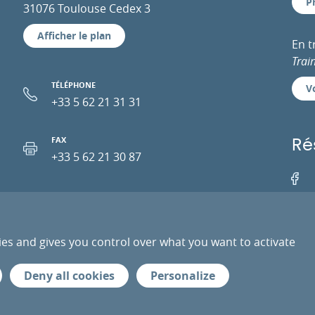
P
31076 Toulouse Cedex 3
Afficher le plan
En 
Trai
TÉLÉPHONE
Vo
+33 5 62 21 31 31
FAX
Ré
+33 5 62 21 30 87
Facebo
EMAIL
ies and gives you control over what you want to activate
PRESSE
PRESTATAIRES
ESPACE PRO
DONN
Deny all cookies
Personalize