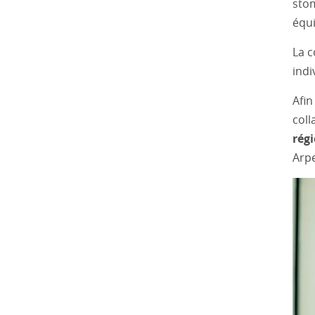
sto
équi
La c
indi
Afin
coll
rég
Arpe