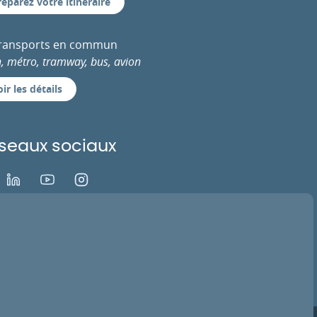
réparez votre itinéraire
transports en commun
n, métro, tramway, bus, avion
ir les détails
seaux sociaux
ok
LinkedIn
Youtube
Instagram
EZ VOTRE AVIS
ACTIVER LA TV