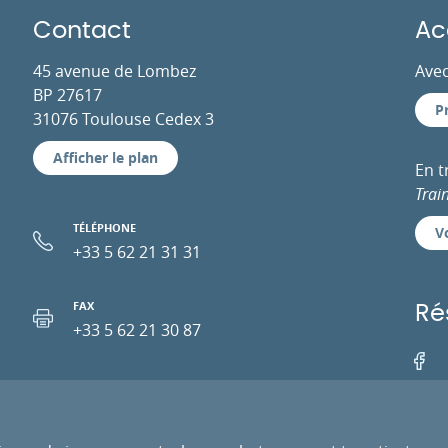
Contact
Ac
45 avenue de Lombez
Avec
BP 27617
P
31076 Toulouse Cedex 3
Afficher le plan
En 
Trai
TÉLÉPHONE
Vo
+33 5 62 21 31 31
FAX
Ré
+33 5 62 21 30 87
Facebo
EMAIL