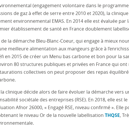
vironnemental (engagement volontaire dans le programme
ions de gaz à effet de serre entre 2010 et 2020), la clinique
ement environnemental EMAS. En 2014 elle est évaluée par 
emier établissement de santé en France doublement labellis
de la démarche Bleu-Blanc-Coeur, qui engage à mieux nour
 une meilleure alimentation aux mangeurs grâce à l’enrichis
 défi en 2015 de créer un Menu bas carbone et bon pour la sa
environ 80 structures publiques et privées en France qui on
aurations collectives on peut proposer des repas équilibré
carbone.
la clinique décide alors de faire évoluer la démarche vers u
abilité sociétale des entreprises (RSE). En 2018, elle est l
aluation Afnor 26000, « Engagé RSE, niveau confirmé ». Elle 
btenant le niveau Or de la nouvelle labellisation
THQSE
, Tr
nvironnementale.