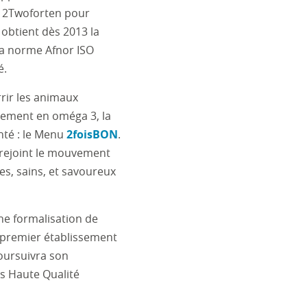
 2Twoforten pour
 obtient dès 2013 la
la norme Afnor ISO
é.
rir les animaux
sement en oméga 3, la
nté : le Menu
2foisBON
.
t rejoint le mouvement
es, sains, et savoureux
ne formalisation de
e premier établissement
poursuivra son
ès Haute Qualité