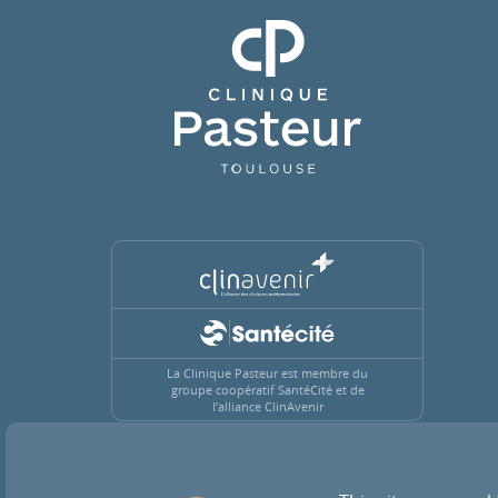
Clinique Pasteur
La Clinique Pasteur est membre du
groupe coopératif SantéCité et de
l’alliance ClinAvenir