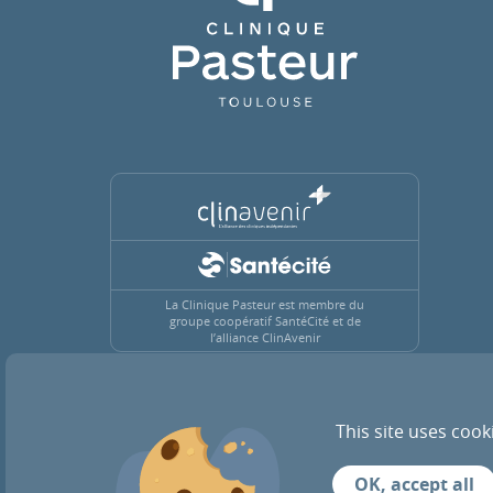
La Clinique Pasteur est membre du
groupe coopératif SantéCité et de
l’alliance ClinAvenir
This site uses cook
ACTUALITÉS
RECRUTEMENT
OK, accept all