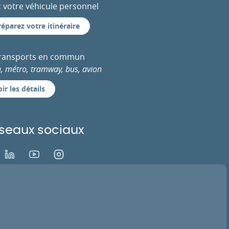
 votre véhicule personnel
réparez votre itinéraire
transports en commun
n, métro, tramway, bus, avion
ir les détails
seaux sociaux
ok
LinkedIn
Youtube
Instagram
EZ VOTRE AVIS
ACTIVER LA TV