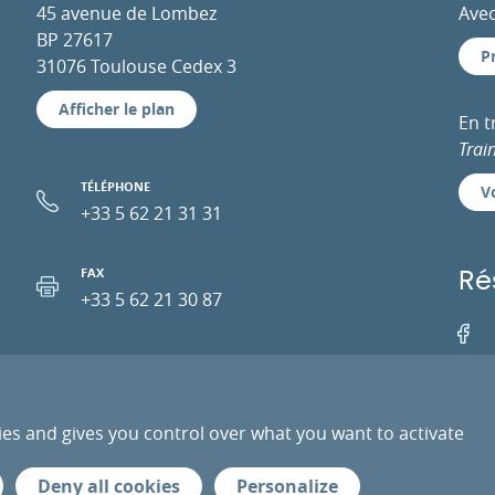
45 avenue de Lombez
Avec
BP 27617
P
31076 Toulouse Cedex 3
Afficher le plan
En 
Trai
TÉLÉPHONE
Vo
+33 5 62 21 31 31
FAX
Ré
+33 5 62 21 30 87
Facebo
EMAIL
ies and gives you control over what you want to activate
PRESSE
PRESTATAIRES
ESPACE PRO
DONN
Deny all cookies
Personalize