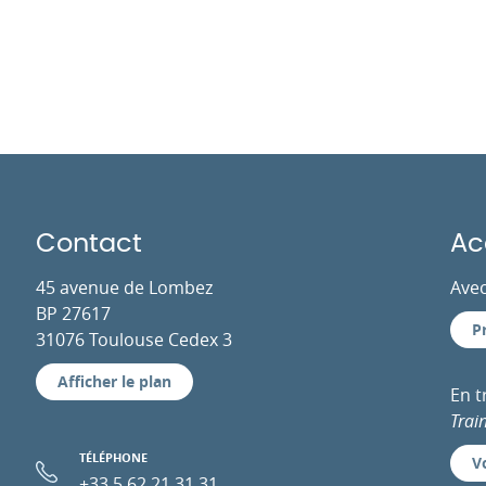
Contact
Ac
45 avenue de Lombez
Avec
BP 27617
P
31076 Toulouse Cedex 3
Afficher le plan
En 
Trai
TÉLÉPHONE
Vo
+33 5 62 21 31 31