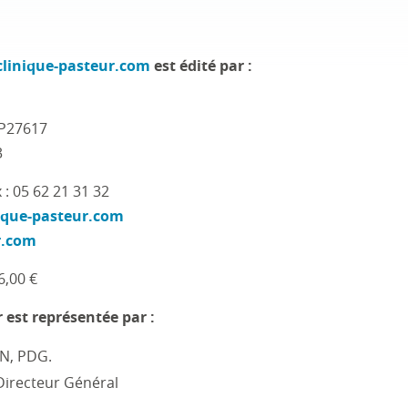
linique-pasteur.com
est édité par :
BP27617
3
x : 05 62 21 31 32
que-pasteur.com
r.com
6,00 €
 est représentée par :
N, PDG.
Directeur Général