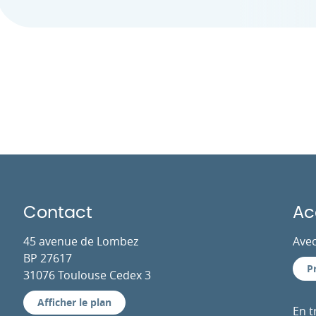
Contact
Ac
45 avenue de Lombez
Avec
BP 27617
P
31076 Toulouse Cedex 3
Afficher le plan
En 