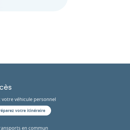
cès
 votre véhicule personnel
réparez votre itinéraire
transports en commun