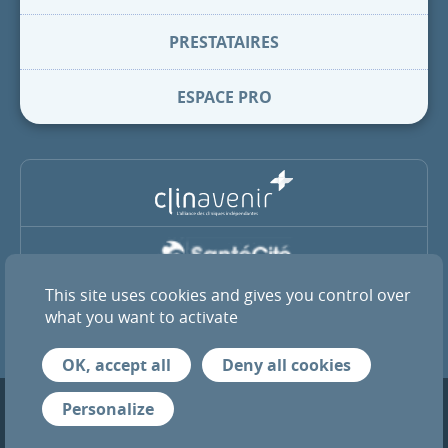
PRESTATAIRES
ESPACE PRO
This site uses cookies and gives you control over
La Clinique Pasteur est membre du groupe coopératif SantéCité
et de l’alliance ClinAvenir
what you want to activate
OK, accept all
Deny all cookies
Mentions légales
Infos RGPD
Crédits
Personalize
© 2026 Tous droits réservés — Clinique Pasteur de Toulouse