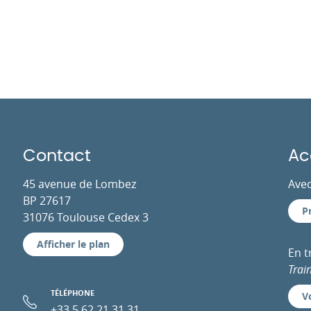
Contact
Ac
45 avenue de Lombez
Avec
BP 27617
P
31076 Toulouse Cedex 3
Afficher le plan
En 
Trai
TÉLÉPHONE
Vo
+33 5 62 21 31 31