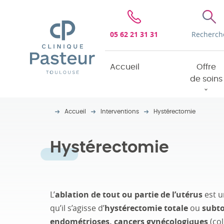
Clinique Pasteur
05 62 21 31 31
Recherch
Accueil
Offre
de soins
Accueil
Interventions
Hystérectomie
Hystérectomie
L’
ablation de tout ou partie de l’utérus
est u
qu’il s’agisse d’
hystérectomie totale
ou
subto
endométrioses, cancers gynécologiques
(col