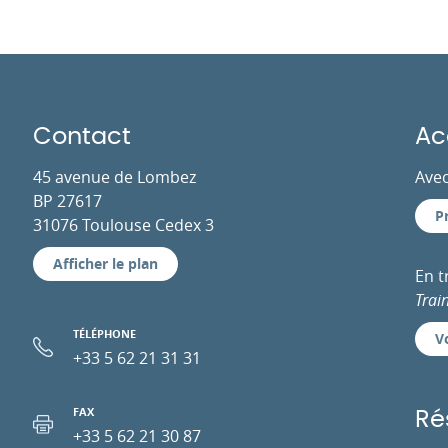
Contact
Ac
45 avenue de Lombez
Avec
BP 27617
P
31076 Toulouse Cedex 3
Afficher le plan
En 
Trai
TÉLÉPHONE
Vo
+33 5 62 21 31 31
FAX
Ré
+33 5 62 21 30 87