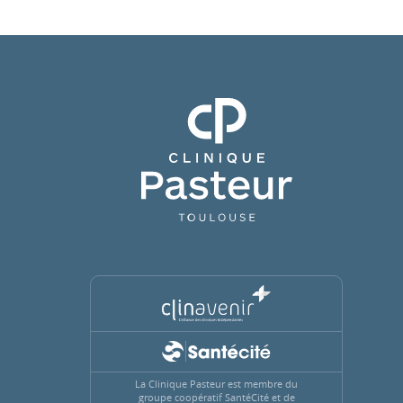
Clinique Pasteur
La Clinique Pasteur est membre du
groupe coopératif SantéCité et de