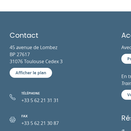
Contact
Ac
45 avenue de Lombez
Avec
BP 27617
P
31076 Toulouse Cedex 3
Afficher le plan
En 
Trai
TÉLÉPHONE
Vo
+33 5 62 21 31 31
FAX
Ré
+33 5 62 21 30 87
Facebo