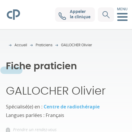
MENU
Appeler
Clinique Pasteur
la clinique
Accueil
Praticiens
GALLOCHER Olivier
Fiche praticien
GALLOCHER Olivier
Spécialisé(e) en :
Centre de radiothérapie
Langues parlées : Français
Prendre un rendez-vous