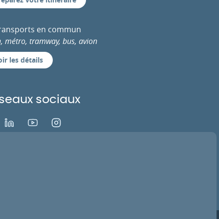
transports en commun
n, métro, tramway, bus, avion
ir les détails
seaux sociaux
ok
LinkedIn
Youtube
Instagram
EZ VOTRE AVIS
ACTIVER LA TV