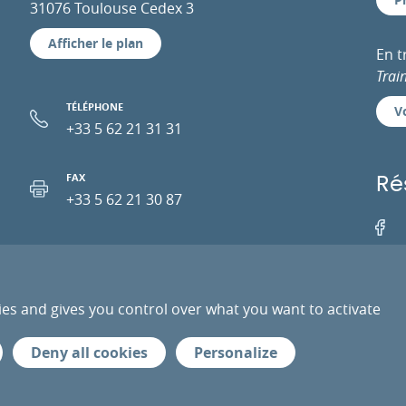
31076 Toulouse Cedex 3
Afficher le plan
En 
Trai
TÉLÉPHONE
Vo
+33 5 62 21 31 31
FAX
Ré
+33 5 62 21 30 87
Facebo
EMAIL
ies and gives you control over what you want to activate
PRESSE
PRESTATAIRES
ESPACE PRO
DONN
Deny all cookies
Personalize