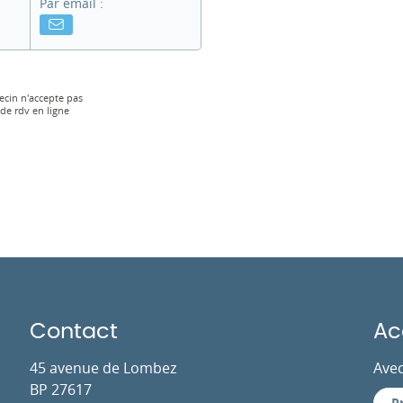
Par email :
cin n'accepte pas
 de rdv en ligne
Contact
Ac
45 avenue de Lombez
Avec
BP 27617
P