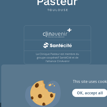
La Clinique Pasteur est membre du
groupe coopératif SantéCité et de
l’alliance ClinAvenir
This site uses cook
ACTUALITÉS
RECRUTEMENT
OK, accept all