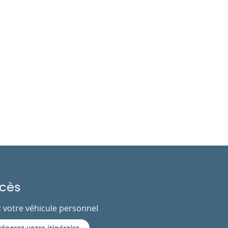
cès
 votre véhicule personnel
réparez votre itinéraire