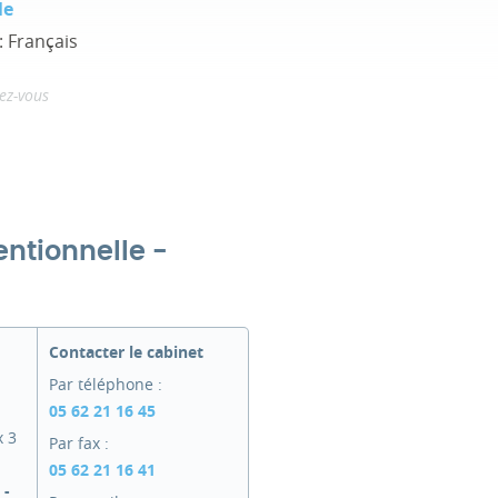
le
: Français
ez-vous
entionnelle -
Contacter le cabinet
Par téléphone :
05 62 21 16 45
x 3
Par fax :
05 62 21 16 41
 -