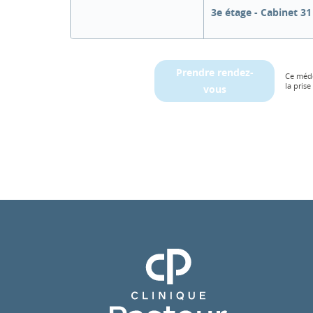
3e étage - Cabinet 31
Prendre rendez-
Ce méde
la prise
vous
Clinique Pasteur