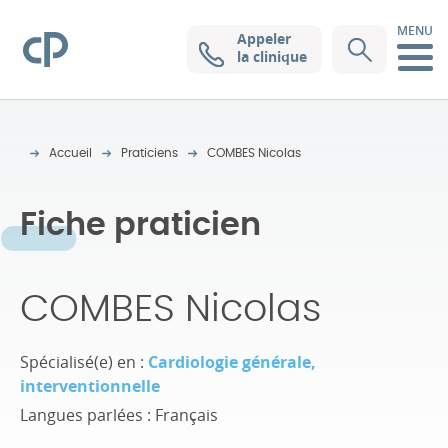
MENU
Appeler
Clinique Pasteur
la clinique
Accueil
Praticiens
COMBES Nicolas
Fiche praticien
COMBES Nicolas
Spécialisé(e) en :
Cardiologie générale,
interventionnelle
Langues parlées : Français