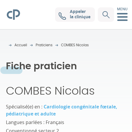
MENU
Appeler
Clinique Pasteur
la clinique
Accueil
Praticiens
COMBES Nicolas
Fiche praticien
COMBES Nicolas
Spécialisé(e) en :
Cardiologie congénitale fœtale,
pédiatrique et adulte
Langues parlées : Français
Conventionné secteur 2