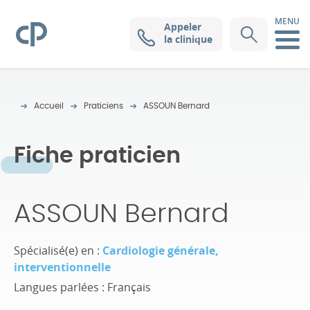
MENU
Appeler
Clinique Pasteur
la clinique
Accueil
Praticiens
ASSOUN Bernard
Fiche praticien
ASSOUN Bernard
Spécialisé(e) en :
Cardiologie générale,
interventionnelle
Langues parlées : Français