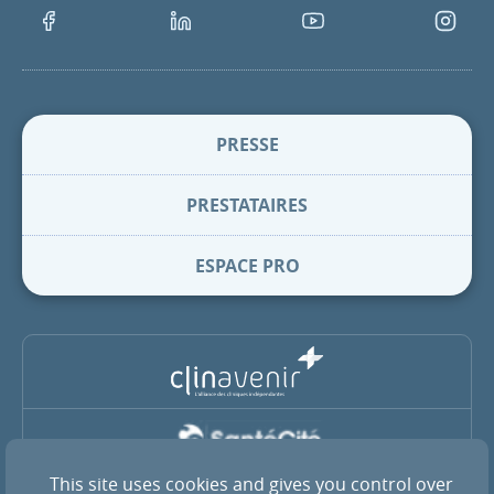
Facebook
LinkedIn
Youtube
Instagra
PRESSE
PRESTATAIRES
ESPACE PRO
This site uses cookies and gives you control over
La Clinique Pasteur est membre du groupe coopératif SantéCité