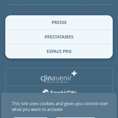
PRESSE
PRESTATAIRES
ESPACE PRO
This site uses cookies and gives you control over
La Clinique Pasteur est membre du groupe coopératif SantéCité
et de l’alliance ClinAvenir
what you want to activate