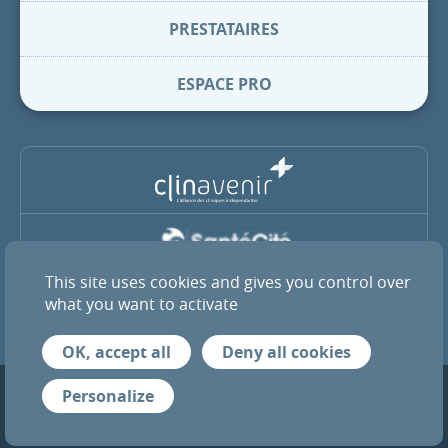
PRESTATAIRES
ESPACE PRO
This site uses cookies and gives you control over
La Clinique Pasteur est membre du groupe coopératif SantéCité
et de l’alliance ClinAvenir
what you want to activate
OK, accept all
Deny all cookies
Mentions légales
Infos RGPD
Crédits
Personalize
© 2026 Tous droits réservés — Clinique Pasteur de Toulouse