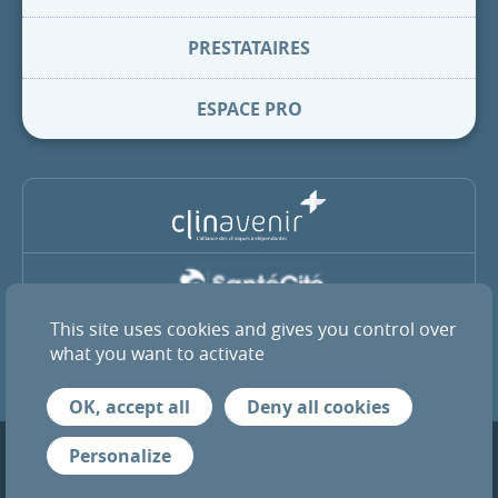
PRESTATAIRES
ESPACE PRO
This site uses cookies and gives you control over
La Clinique Pasteur est membre du groupe coopératif SantéCité
et de l’alliance ClinAvenir
what you want to activate
OK, accept all
Deny all cookies
Mentions légales
Infos RGPD
Crédits
Personalize
© 2026 Tous droits réservés — Clinique Pasteur de Toulouse