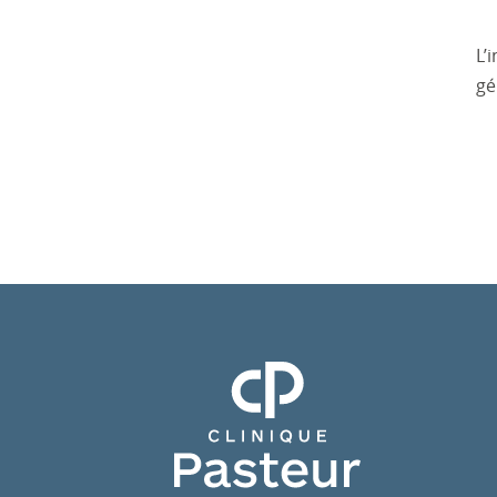
L’
gé
Clinique Pasteur