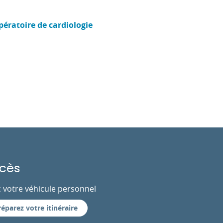
pératoire de cardiologie
cès
 votre véhicule personnel
réparez votre itinéraire