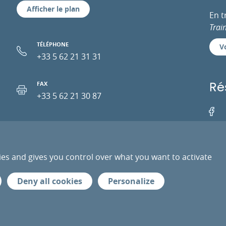
Afficher le plan
En 
Trai
TÉLÉPHONE
Vo
+33 5 62 21 31 31
FAX
Ré
+33 5 62 21 30 87
Facebo
EMAIL
ies and gives you control over what you want to activate
PRESSE
PRESTATAIRES
ESPACE PRO
DONN
Deny all cookies
Personalize
ur de Toulouse
Mentio