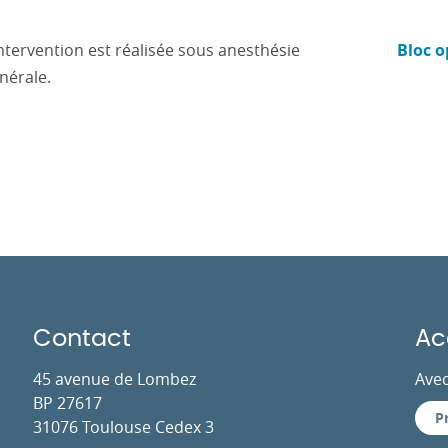
intervention est réalisée sous anesthésie
Bloc o
nérale.
Contact
Ac
45 avenue de Lombez
Avec
BP 27617
P
31076 Toulouse Cedex 3