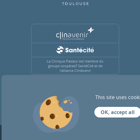
La Clinique Pasteur est membre du
groupe coopératif SantéCité et de
l’alliance ClinAvenir
This site uses cook
ACTUALITÉS
RECRUTEMENT
OK, accept all
© 2026 Tous droits réservés — Clinique Paste