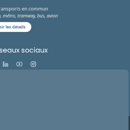
transports en commun
n, métro, tramway, bus, avion
ir les détails
seaux sociaux
ok
LinkedIn
Youtube
Instagram
EZ VOTRE AVIS
ACTIVER LA TV
ns légales
Infos RGPD
Crédits