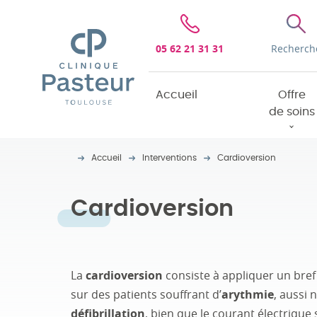
Clinique Pasteur
05 62 21 31 31
Recherch
Accueil
Offre
de soins
Accueil
Interventions
Cardioversion
Cardioversion
La
cardioversion
consiste à appliquer un bref
sur des patients souffrant d’
arythmie
, auss
défibrillation
, bien que le courant électrique