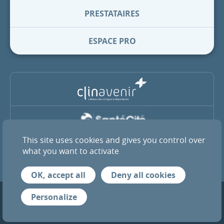
PRESTATAIRES
ESPACE PRO
This site uses cookies and gives you control over
La Clinique Pasteur est membre du groupe coopératif SantéCité
et de l’alliance ClinAvenir
what you want to activate
OK, accept all
Deny all cookies
Mentions légales
Infos RGPD
Crédits
Personalize
© 2026 Tous droits réservés — Clinique Pasteur de Toulouse