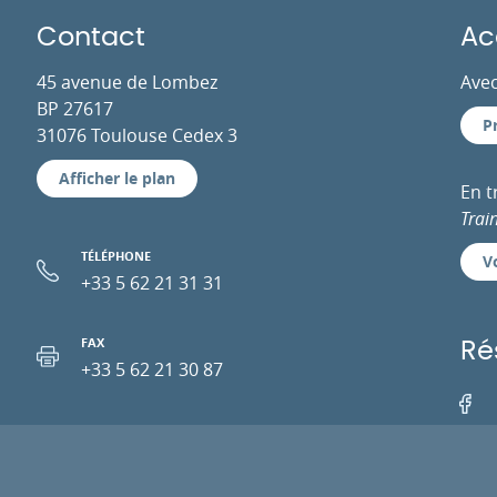
Contact
Ac
45 avenue de Lombez
Avec
BP 27617
P
31076 Toulouse Cedex 3
Afficher le plan
En 
Trai
TÉLÉPHONE
Vo
+33 5 62 21 31 31
FAX
Ré
+33 5 62 21 30 87
Facebo
EMAIL