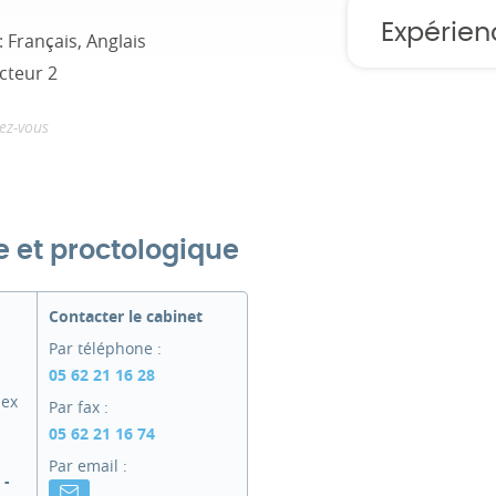
Expérien
 Français, Anglais
cteur 2
ez-vous
e et proctologique
Contacter le cabinet
Par téléphone :
05 62 21 16 28
ex
Par fax :
05 62 21 16 74
Par email :
 -