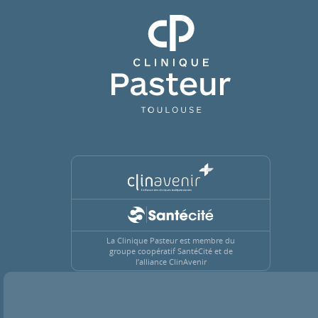
Clinique Pasteur
La Clinique Pasteur est membre du
groupe coopératif SantéCité et de
l’alliance ClinAvenir