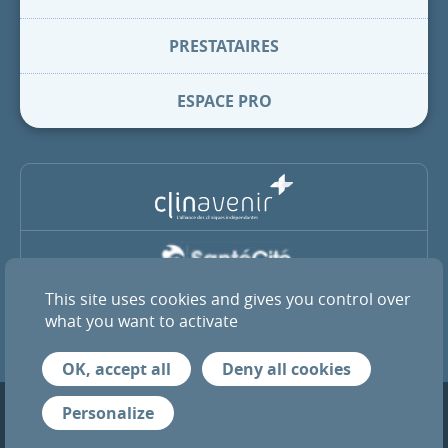
PRESTATAIRES
ESPACE PRO
This site uses cookies and gives you control over
La Clinique Pasteur est membre du groupe coopératif SantéCité
et de l’alliance ClinAvenir
what you want to activate
OK, accept all
Deny all cookies
Mentions légales
Infos RGPD
Crédits
Personalize
© 2026 Tous droits réservés — Clinique Pasteur de Toulouse