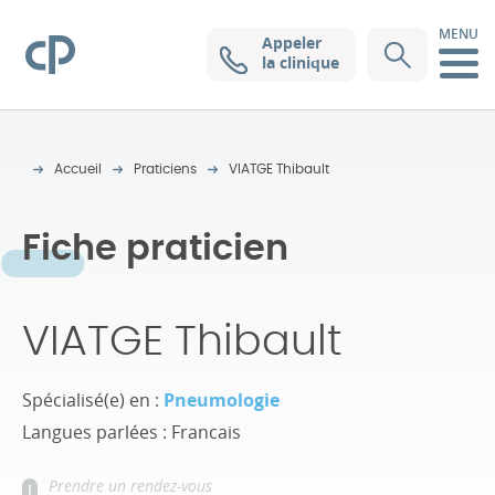
MENU
Appeler
Clinique Pasteur
la clinique
Accueil
Praticiens
VIATGE Thibault
Fiche praticien
VIATGE Thibault
Spécialisé(e) en :
Pneumologie
Langues parlées : Francais
Prendre un rendez-vous