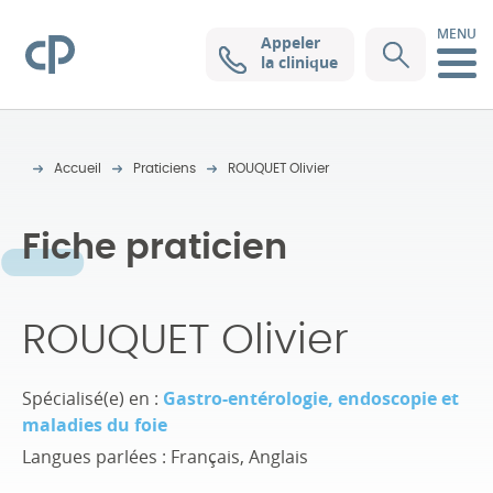
MENU
Appeler
Clinique Pasteur
la clinique
Accueil
Praticiens
ROUQUET Olivier
Fiche praticien
ROUQUET Olivier
Spécialisé(e) en :
Gastro-entérologie, endoscopie et
maladies du foie
Langues parlées : Français, Anglais