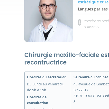
esthétique et re
Langues parlées 
Prendre un rend
ci-dessous
Chirurgie maxillo-faciale es
recontructrice
Horaires du secrétariat
Se rendre au cabinet
Du Lundi au Vendredi,
45 avenue de Lombez
de 9h à 19h.
BP 27617
31076 TOULOUSE Ced
Horaires de
3
consultation