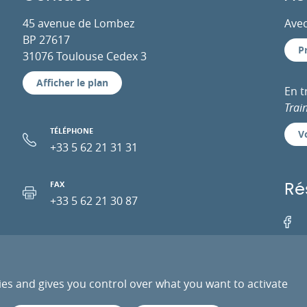
45 avenue de Lombez
Avec
BP 27617
P
31076 Toulouse Cedex 3
Afficher le plan
En 
Trai
TÉLÉPHONE
Vo
+33 5 62 21 31 31
FAX
Ré
+33 5 62 21 30 87
Facebo
EMAIL
ies and gives you control over what you want to activate
PRESSE
PRESTATAIRES
ESPACE PRO
DONN