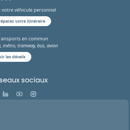
 votre véhicule personnel
réparez votre itinéraire
transports en commun
n, métro, tramway, bus, avion
ir les détails
seaux sociaux
ok
LinkedIn
Youtube
Instagram
EZ VOTRE AVIS
ACTIVER LA TV