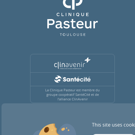
La Clinique Pasteur est membre du
groupe coopératif SantéCité et de
l’alliance ClinAvenir
This site uses cook
ACTUALITÉS
RECRUTEMENT