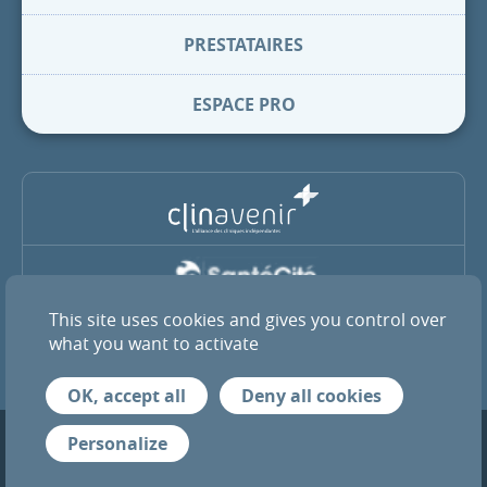
PRESTATAIRES
ESPACE PRO
This site uses cookies and gives you control over
La Clinique Pasteur est membre du groupe coopératif SantéCité
et de l’alliance ClinAvenir
what you want to activate
OK, accept all
Deny all cookies
Mentions légales
Infos RGPD
Crédits
Personalize
© 2026 Tous droits réservés — Clinique Pasteur de Toulouse