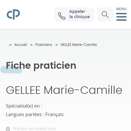
MENU
Appeler
Clinique Pasteur
la clinique
Accueil
Praticiens
GELLEE Marie-Camille
Fiche praticien
GELLEE Marie-Camille
Spécialisé(e) en :
Langues parlées : Français
Prendre un rendez-vous