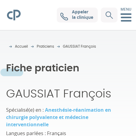
MENU
Appeler
Clinique Pasteur
la clinique
Accueil
Praticiens
GAUSSIAT François
Fiche praticien
GAUSSIAT François
Spécialisé(e) en :
Anesthésie-réanimation en
chirurgie polyvalente et médecine
interventionnelle
Langues parlées : Français