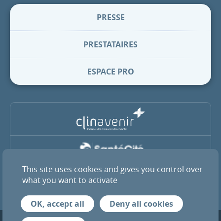
PRESSE
PRESTATAIRES
ESPACE PRO
This site uses cookies and gives you control over
La Clinique Pasteur est membre du groupe coopératif SantéCité
et de l’alliance ClinAvenir
what you want to activate
OK, accept all
Deny all cookies