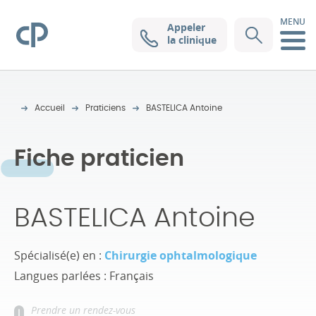
MENU
Appeler
Clinique Pasteur
la clinique
Accueil
Praticiens
BASTELICA Antoine
Fiche praticien
BASTELICA Antoine
Spécialisé(e) en :
Chirurgie ophtalmologique
Langues parlées : Français
Prendre un rendez-vous