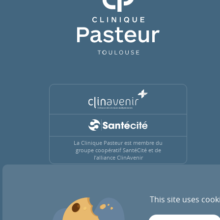
La Clinique Pasteur est membre du
groupe coopératif SantéCité et de
l’alliance ClinAvenir
This site uses cook
ACTUALITÉS
RECRUTEMENT