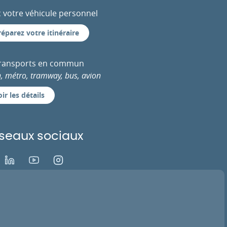
 votre véhicule personnel
réparez votre itinéraire
transports en commun
n, métro, tramway, bus, avion
ir les détails
seaux sociaux
ok
LinkedIn
Youtube
Instagram
EZ VOTRE AVIS
ACTIVER LA TV