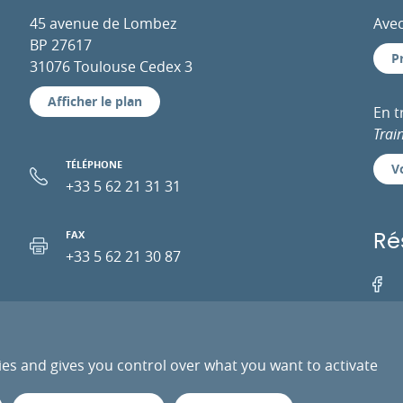
45 avenue de Lombez
Avec
BP 27617
P
31076 Toulouse Cedex 3
Afficher le plan
En 
Trai
TÉLÉPHONE
Vo
+33 5 62 21 31 31
FAX
Ré
+33 5 62 21 30 87
Facebo
EMAIL
ies and gives you control over what you want to activate
PRESSE
PRESTATAIRES
ESPACE PRO
DONN