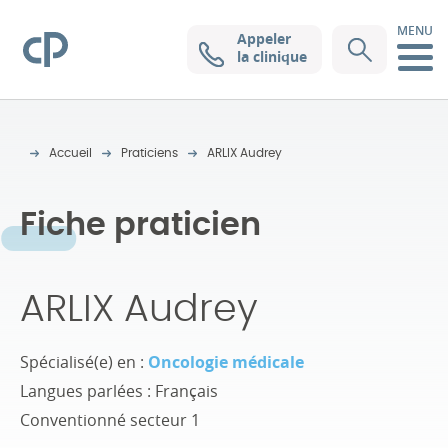
MENU
Appeler
Clinique Pasteur
la clinique
Accueil
Praticiens
ARLIX Audrey
Fiche praticien
ARLIX Audrey
Spécialisé(e) en :
Oncologie médicale
Langues parlées : Français
Conventionné secteur 1