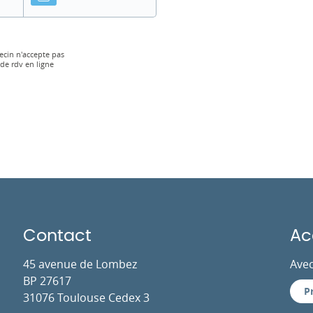
cin n'accepte pas
 de rdv en ligne
Contact
Ac
45 avenue de Lombez
Avec
BP 27617
P
31076 Toulouse Cedex 3