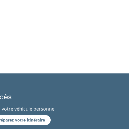
cès
 votre véhicule personnel
réparez votre itinéraire