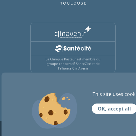
La Clinique Pasteur est membre du
groupe coopératif SantéCité et de
l’alliance ClinAvenir
This site uses cook
ACTUALITÉS
RECRUTEMENT
OK, accept all
© 2026 Tous droits réservés — Clinique Paste