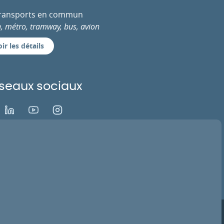
transports en commun
n, métro, tramway, bus, avion
ir les détails
seaux sociaux
ok
LinkedIn
Youtube
Instagram
EZ VOTRE AVIS
ACTIVER LA TV
ns légales
Infos RGPD
Crédits