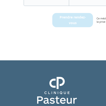
Prendre rendez-
Ce méde
la prise
vous
Clinique Pasteur