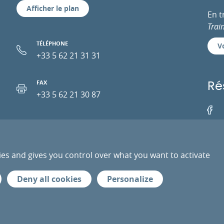
Afficher le plan
En 
Trai
TÉLÉPHONE
Vo
+33 5 62 21 31 31
FAX
Ré
+33 5 62 21 30 87
Facebo
EMAIL
ies and gives you control over what you want to activate
PRESSE
PRESTATAIRES
ESPACE PRO
DONN
Deny all cookies
Personalize
ur de Toulouse
Mentio