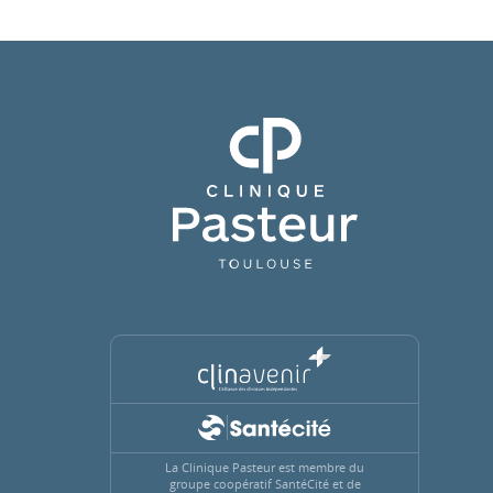
Clinique Pasteur
La Clinique Pasteur est membre du
groupe coopératif SantéCité et de