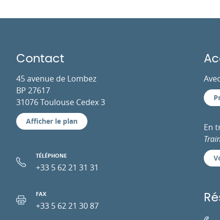
Contact
Ac
45 avenue de Lombez
Avec
BP 27617
P
31076 Toulouse Cedex 3
Afficher le plan
En 
Trai
TÉLÉPHONE
Vo
+33 5 62 21 31 31
FAX
Ré
+33 5 62 21 30 87
Facebo