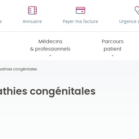
e
Annuaire
Payer ma facture
Urgence 
Médecins
Parcours
& professionnels
patient
pathies congénitales
thies congénitales