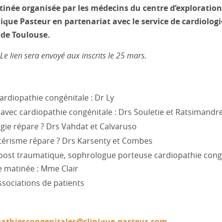
tinée organisée par les médecins du centre d’exploration
nique Pasteur en partenariat avec le service de cardiolog
e de Toulouse.
Le lien sera envoyé aux inscrits le 25 mars.
ardiopathie congénitale : Dr Ly
 avec cardiopathie congénitale : Drs Souletie et Ratsimandr
gie répare ? Drs Vahdat et Calvaruso
érisme répare ? Drs Karsenty et Combes
 post traumatique, sophrologue porteuse cardiopathie cong
de matinée : Mme Clair
ssociations de patients
pathiescongenitales@clinique-pasteur.com