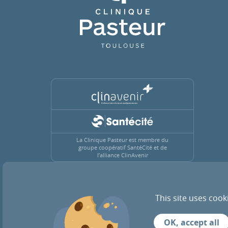
La Clinique Pasteur est membre du
groupe coopératif SantéCité et de
l’alliance ClinAvenir
This site uses cook
ACTUALITÉS
RECRUTEMENT
OK, accept all