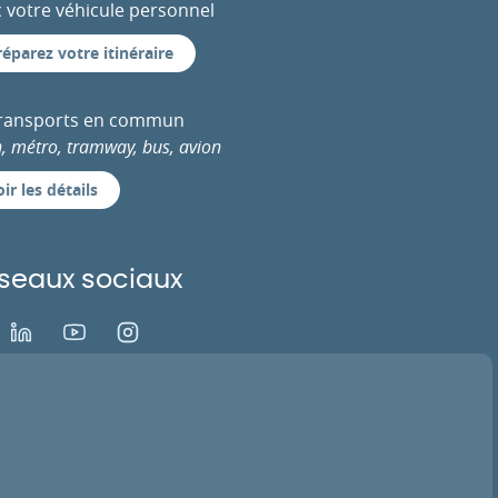
 votre véhicule personnel
réparez votre itinéraire
transports en commun
n, métro, tramway, bus, avion
ir les détails
seaux sociaux
ok
LinkedIn
Youtube
Instagram
EZ VOTRE AVIS
ACTIVER LA TV