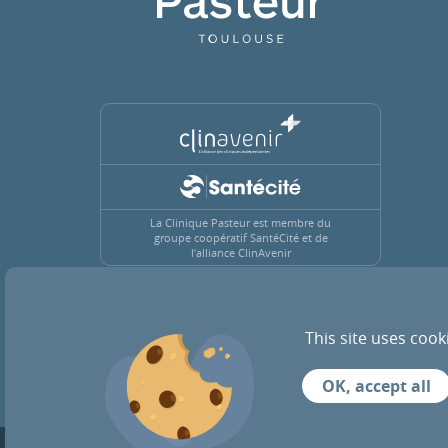
La Clinique Pasteur est membre du
groupe coopératif SantéCité et de
l’alliance ClinAvenir
This site uses cook
ACTUALITÉS
RECRUTEMENT
OK, accept all