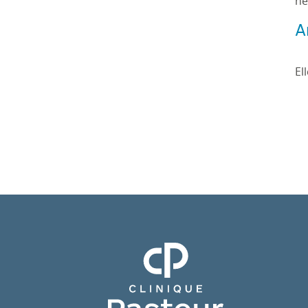
he
A
El
Clinique Pasteur