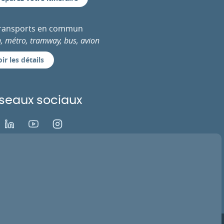
transports en commun
n, métro, tramway, bus, avion
ir les détails
seaux sociaux
ok
LinkedIn
Youtube
Instagram
EZ VOTRE AVIS
ACTIVER LA TV