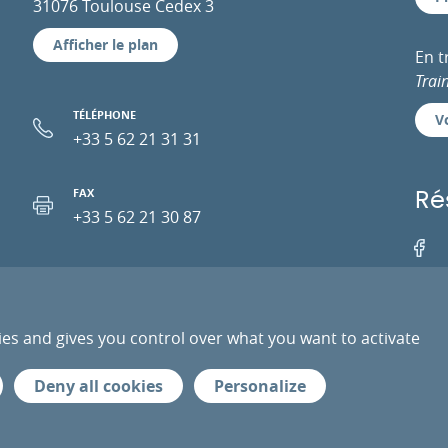
31076 Toulouse Cedex 3
Afficher le plan
En 
Trai
TÉLÉPHONE
Vo
+33 5 62 21 31 31
FAX
Ré
+33 5 62 21 30 87
Facebo
EMAIL
ies and gives you control over what you want to activate
PRESSE
PRESTATAIRES
ESPACE PRO
DONN
Deny all cookies
Personalize