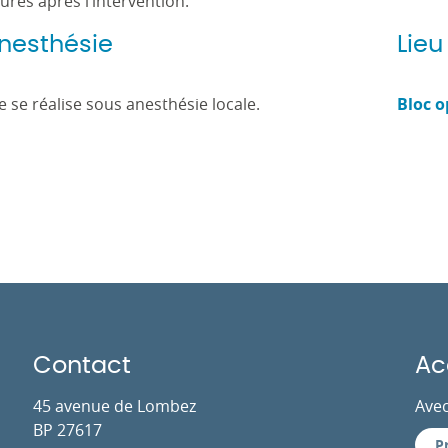
ures après l’intervention.
nesthésie
Lieu
le se réalise sous anesthésie locale.
Bloc o
Contact
Ac
45 avenue de Lombez
Avec
BP 27617
P