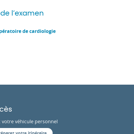
 de l’examen
pératoire de cardiologie
cès
 votre véhicule personnel
réparez votre itinéraire