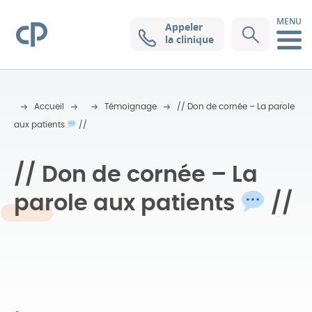
MENU
Appeler
Clinique Pasteur
la clinique
Accueil
Témoignage
// Don de cornée – La parole
aux patients
//
// Don de cornée – La
parole aux patients
//