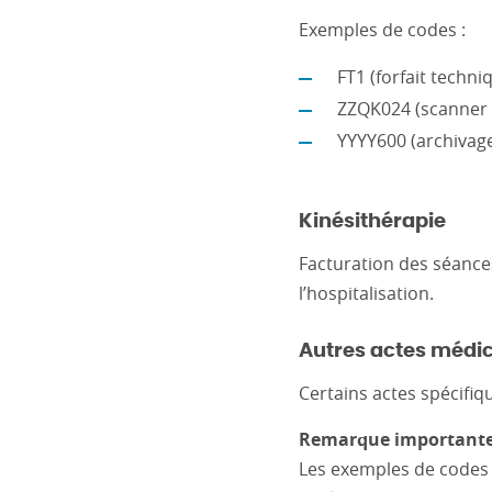
Exemples de codes :
FT1 (forfait techn
ZZQK024 (scanner m
YYYY600 (archivag
Kinésithérapie
Facturation des séance
l’hospitalisation.
Autres actes médi
Certains actes spécifiq
Remarque importante
Les exemples de codes 